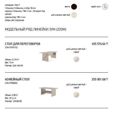
материал: ЛДСП
венге
прайс-лист
толщина столешниц и опор: 36 мм
кромка столешниц: ПВХ 2 мм - 3D-акрил под
металл
дуб шамони светлый
кромка опор: ПВХ 2 мм
опоры: регулируемые
МОДЕЛЬНЫЙ РЯД ЛИНЕЙКИ ЗУМ (ZOOM)
СТОЛ ДЛЯ ПЕРЕГОВОРОВ
455 574.64 ₸
ZOM27570102
дуб шамони светлый -
серый
Объем: 0.215 м³
Вес: 73 кг
Размер: 220x100x78
КОФЕЙНЫЙ СТОЛ
255 901.68 ₸
ZOM27560002
дуб шамони светлый -
серый
Объем: 0.08 м³
Вес: 35.14 кг
Размер: 120x60x50