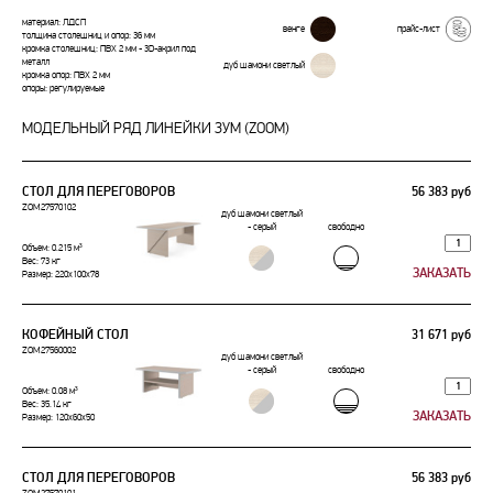
материал: ЛДСП
венге
прайс-лист
толщина столешниц и опор: 36 мм
кромка столешниц: ПВХ 2 мм - 3D-акрил под
металл
дуб шамони светлый
кромка опор: ПВХ 2 мм
опоры: регулируемые
МОДЕЛЬНЫЙ РЯД ЛИНЕЙКИ ЗУМ (ZOOM)
СТОЛ ДЛЯ ПЕРЕГОВОРОВ
56 383 руб
ZOM27570102
дуб шамони светлый
- серый
свободно
Объем: 0.215 м³
Вес: 73 кг
Размер: 220x100x78
КОФЕЙНЫЙ СТОЛ
31 671 руб
ZOM27560002
дуб шамони светлый
- серый
свободно
Объем: 0.08 м³
Вес: 35.14 кг
Размер: 120x60x50
СТОЛ ДЛЯ ПЕРЕГОВОРОВ
56 383 руб