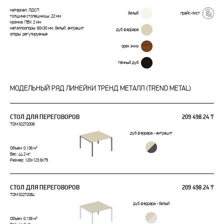
материал: ЛДСП
белый
прайс-лист
толщина столешницы: 22 мм
кромка: ПВХ 2 мм
металлоопоры: 60х30 мм, белый, антрацит
дуб феррара
опоры: регулируемые
орех экко
тёмный дуб
МОДЕЛЬНЫЙ РЯД ЛИНЕЙКИ ТРЕНД МЕТАЛЛ (TREND METAL)
СТОЛ ДЛЯ ПЕРЕГОВОРОВ
209 498.24 ₸
TDM32272008
дуб феррара - антрацит
Объем: 0.136 м³
Вес: 44.2 кг
Размер: 120x123,6x75
СТОЛ ДЛЯ ПЕРЕГОВОРОВ
209 498.24 ₸
TDM32272084
дуб феррара - белый
Объем: 0.136 м³