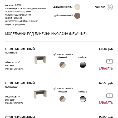
материал: ЛДСП
дуб шамони светлый
прайс-лист
столешница: 2 заглушки под кабель-канал
толщина столешниц: 25 мм
толщина ЛДСП опор: 25 мм
дуб шамони темный
кромка: ПВХ 2 мм
металлоопоры: 40х60 мм, антрацит
опоры: регулируемые
МОДЕЛЬНЫЙ РЯД ЛИНЕЙКИ НЬЮ ЛАЙН (NEW LINE)
СТОЛ ПИСЬМЕННЫЙ
13 684 руб
NLN36310131
дуб шамони темный -
бежевый
свободно
Объем: 0.075 м³
Вес: 35 кг
Размер: 120x72x75
СТОЛ ПИСЬМЕННЫЙ
14 559 руб
NLN36310231
дуб шамони темный -
бежевый
свободно
Объем: 0.081 м³
Вес: 38 кг
Размер: 135x72x75
СТОЛ ПИСЬМЕННЫЙ
15 650 руб