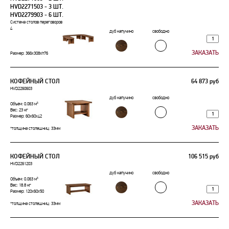
HVD2271503 - 3 ШТ.
HVD2279903 - 6 ШТ.
Система столов переговоров
4
дуб капучино
свободно
Размер: 366х308xh76
КОФЕЙНЫЙ СТОЛ
64 873 руб
HVD2260603
дуб капучино
свободно
Объем: 0.063 м³
Вес: 23 кг
Размер: 60x60x42
*толщина столешниц: 33мм
КОФЕЙНЫЙ СТОЛ
106 515 руб
HVD2261203
дуб капучино
свободно
Объем: 0.063 м³
Вес: 18.8 кг
Размер: 120x60x50
*толщина столешниц: 33мм