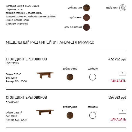
материал: массив, МДФ, ЛДСП
дуб капучино
прайс-лист
покрытие: шпон
толщина столешниц столов: 80 мм
толщина столешниц наборных элементов: 53 мм
дуб коньяк
кромка: массив, шпон
опоры: регулируемые
орех английский
МОДЕЛЬНЫЙ РЯД ЛИНЕЙКИ ГАРВАРД (HARVARD)
СТОЛ ДЛЯ ПЕРЕГОВОРОВ
472 792 руб
HVD2270103
дуб капучино
свободно
Объем: 0.43 м³
Вес: 120 кг
Размер: 240x120x78
СТОЛ ДЛЯ ПЕРЕГОВОРОВ
554 563 руб
HVD2270003
дуб капучино
свободно
Объем: 0.693 м³
Вес: 170 кг
Размер: 300x120x78