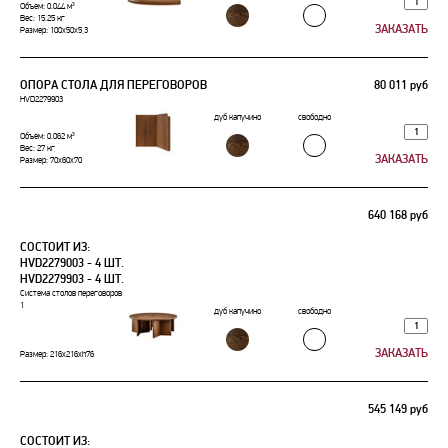
Объем: 0.044 м³
Вес: 15.25 кг
Размер: 100x50x5,3
ОПОРА СТОЛА ДЛЯ ПЕРЕГОВОРОВ
80 011 руб
HVD2279903
дуб капучино
свободно
Объем: 0.062 м³
Вес: 27 кг
Размер: 70x60x70
640 168 руб
СОСТОИТ ИЗ:
HVD2279003 - 4 ШТ.
HVD2279903 - 4 ШТ.
Система столов переговоров
1
дуб капучино
свободно
Размер: 216х216xh76
545 149 руб
СОСТОИТ ИЗ: