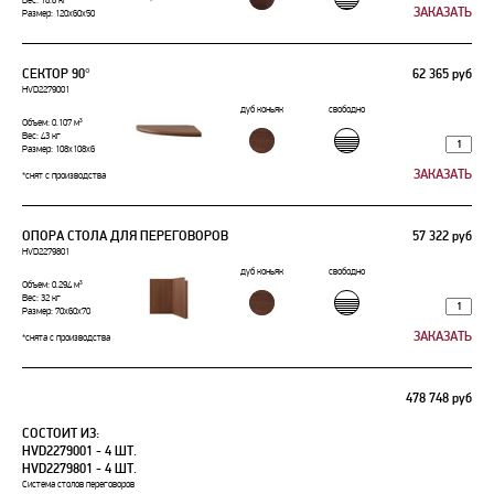
Вес: 18.8 кг
Размер: 120x60x50
СЕКТОР 90°
62 365 руб
HVD2279001
дуб коньяк
свободно
Объем: 0.107 м³
Вес: 43 кг
Размер: 108x108x6
*снят с производства
ОПОРА СТОЛА ДЛЯ ПЕРЕГОВОРОВ
57 322 руб
HVD2279801
дуб коньяк
свободно
Объем: 0.294 м³
Вес: 32 кг
Размер: 70x60x70
*снята с производства
478 748 руб
СОСТОИТ ИЗ:
HVD2279001 - 4 ШТ.
HVD2279801 - 4 ШТ.
Система столов переговоров