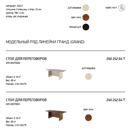
материал: ЛДСП
дуб феррара
прайс-лист
толщина столешниц и опор: 32 мм
кромка: ПВХ 2 мм
опоры: регулируемые
орех экко
тёмный дуб
МОДЕЛЬНЫЙ РЯД ЛИНЕЙКИ ГРАНД (GRAND)
СТОЛ ДЛЯ ПЕРЕГОВОРОВ
240 242.64 ₸
GRN30070008
дуб феррара
Объем: 0.18 м³
Вес: 65 кг
Размер: 210x100x75
СТОЛ ДЛЯ ПЕРЕГОВОРОВ
240 242.64 ₸
GRN30070003
орех экко
Объем: 0.18 м³
Вес: 65 кг
Размер: 210x100x75