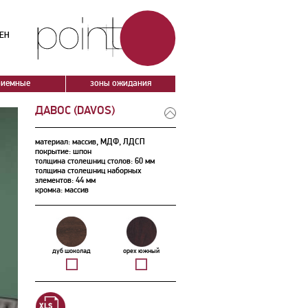
ЕН
риемные
зоны ожидания
ДАВОС (DAVOS)
материал: массив, МДФ, ЛДСП
покрытие: шпон
толщина столешниц столов: 60 мм
толщина столешниц наборных
элементов: 44 мм
кромка: массив
дуб шоколад
орех южный