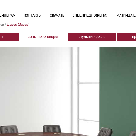
ДИЛЕРАМ
КОНТАКТЫ
СКАЧАТЬ
СПЕЦПРЕДЛОЖЕНИЯ
МАТРИЦА Ц
ров
/
Давос (Davos)
ты
зоны переговоров
стулья и кресла
п