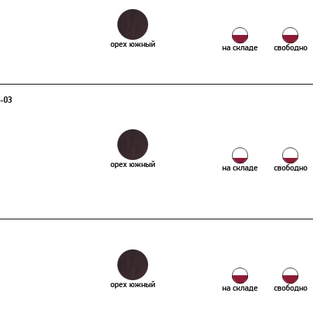
орех южный
на складе
свободно
2-03
орех южный
на складе
свободно
орех южный
на складе
свободно