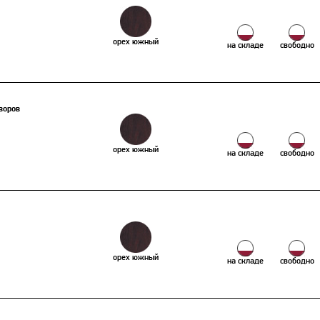
орех южный
на складе
свободно
воров
орех южный
на складе
свободно
орех южный
на складе
свободно