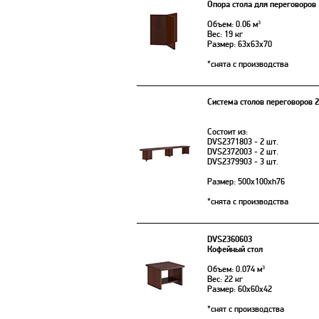
Опора стола для переговоров
Объем: 0.06 м³
Вес: 19 кг
Размер: 63x63x70
*снята с производства
Система столов переговоров 
Состоит из:
DVS2371803 - 2 шт.
DVS2372003 - 2 шт.
DVS2379903 - 3 шт.
Размер: 500х100xh76
*снята с производства
DVS2360603
Кофейный стол
Объем: 0.074 м³
Вес: 22 кг
Размер: 60x60x42
*снят с производства