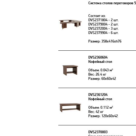
Система столов переговоров 
Состоит из:
DVS2371804 - 2 шт.
DVS2379004 - 2 шт.
DVS2372004 - 3 шт.
DVS2379904 - 6 шт.
Размер: 358х416xh76
DVS2360604
Кофейный стол
Объем: 0.043 м³
Вес: 26.4 кг
Размер: 60x60x42
DVS2361204
Кофейный стол
Объем: 0.112 м³
Вес: 42 кг
Размер: 120x60x42
DVS2370003