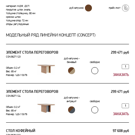
материал: МДФ, ДСП
дуб капучино
прайс-лист
покрытие: шпон, эмаль
толщина столешниц: 80 мм
кромка: шпон
толщина опор: 72 мм
опоры: регулируемые
МОДЕЛЬНЫЙ РЯД ЛИНЕЙКИ КОНЦЕПТ (CONCEPT)
ЭЛЕМЕНТ СТОЛА ПЕРЕГОВОРОВ
299 471 руб
CON36271123
дуб капучино -
бежевый
свободно
Объем: 0.2 м³
Вес: 65 кг
Размер: 140x110x76
ЭЛЕМЕНТ СТОЛА ПЕРЕГОВОРОВ
299 471 руб
CON36271124
дуб капучино -
антрацит
свободно
Объем: 0.2 м³
Вес: 65 кг
Размер: 140x110x76
СТОЛ КОФЕЙНЫЙ
97 608 руб