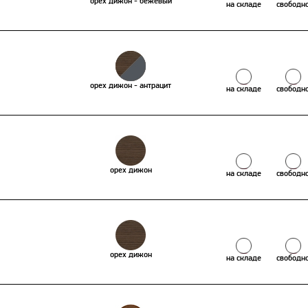
орех дижон - бежевый
на складе
свободн
орех дижон - антрацит
на складе
свободн
орех дижон
на складе
свободн
орех дижон
на складе
свободн