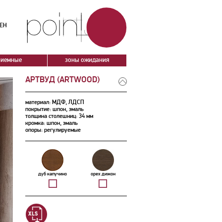
ЕН
риемные
зоны ожидания
АРТВУД (ARTWOOD)
материал: МДФ, ЛДСП
покрытие: шпон, эмаль
толщина столешниц: 34 мм
кромка: шпон, эмаль
опоры: регулируемые
дуб капучино
орех дижон