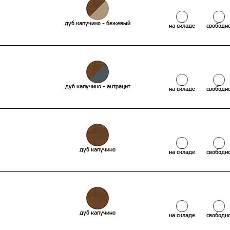
дуб капучино - бежевый
на складе
свободн
дуб капучино - антрацит
на складе
свободн
дуб капучино
на складе
свободн
дуб капучино
на складе
свободн