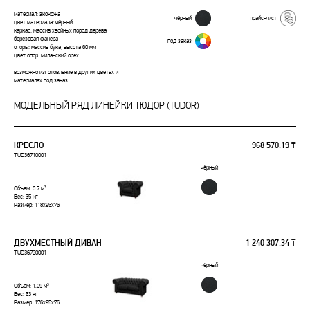
материал: экокожа
чёрный
прайс-лист
цвет материала: чёрный
каркас: массив хвойных пород дерева,
берёзовая фанера
под заказ
опоры: массив бука, высота 60 мм
цвет опор: миланский орех
возможно изготовление в других цветах и
материалах под заказ
МОДЕЛЬНЫЙ РЯД ЛИНЕЙКИ ТЮДОР (TUDOR)
КРЕСЛО
968 570.19 ₸
TUD36710001
чёрный
Объем: 0.7 м³
Вес: 35 кг
Размер: 118x95x76
ДВУХМЕСТНЫЙ ДИВАН
1 240 307.34 ₸
TUD36720001
чёрный
Объем: 1.09 м³
Вес: 53 кг
Размер: 176x95x76