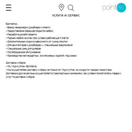
УСЛУГИ И СЕРВИС
Бесплатно:
• Выезд менеджера и дизайнера к клиенту
• Предоставление образцов покрытия мебели
• Разработка дизайн-проекта
• Подъем мебели на этаж (при условии работающего лифта)
• Дополнительные скидки в зависимости от суммы покупки
• Для архитекторов и дизайнеров — специальные предложения
• Специальные цены для дилеров
• Послепродажное обслуживание
• Производство нестандартных, эксклюзивных изделий «под заказ»
Доставка и сборка:
• По г.Нур-Султан- бесплатно.
• Мы осуществляем доставку и сборку не только по г.Нур-Султан, но и в других городах Казахстана.
Доставка в другие регионы осуществляется транспортными компаниями, при условии полной оплаты товара и
услуг по доставке и сборке.