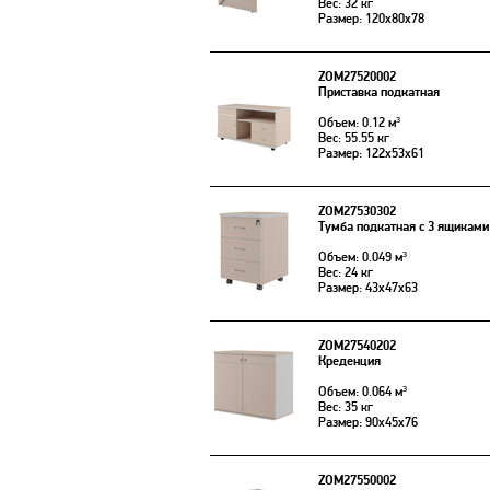
Вес: 32 кг
Размер: 120x80x78
ZOM27520002
Приставка подкатная
Объем: 0.12 м³
Вес: 55.55 кг
Размер: 122x53x61
ZOM27530302
Тумба подкатная с 3 ящиками
Объем: 0.049 м³
Вес: 24 кг
Размер: 43x47x63
ZOM27540202
Креденция
Объем: 0.064 м³
Вес: 35 кг
Размер: 90x45x76
ZOM27550002