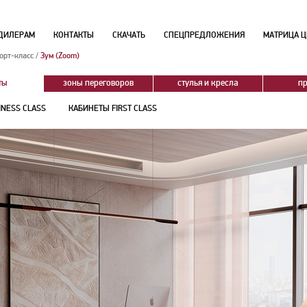
ДИЛЕРАМ
КОНТАКТЫ
СКАЧАТЬ
СПЕЦПРЕДЛОЖЕНИЯ
МАТРИЦА Ц
орт-класс
/
Зум (Zoom)
ты
зоны переговоров
стулья и кресла
п
INESS CLASS
КАБИНЕТЫ FIRST CLASS