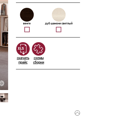
венге
дуб шамони светлый
скачать
схемы
прайс
сборки