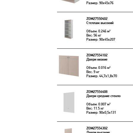
Размер: 90x45x76
ZOM27550402
Стеллаж высокий
Объем: 0.246 м³
Вес: 56 кг
Размер: 90x45x207
ZOM27554102
Двери низкие
Объем: 0.016 м³
Вес: 9 кг
Размер: 44,7x1,8x70
ZOM27554408
Двери средние стекло
Объем: 0.007 м³
Вес: 11.5 кг
Размер: 90x0,5x131
ZOM27554302
Двери высокие