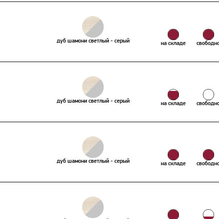
дуб шамони светлый - серый
на складе
свободн
дуб шамони светлый - серый
на складе
свободн
дуб шамони светлый - серый
на складе
свободн