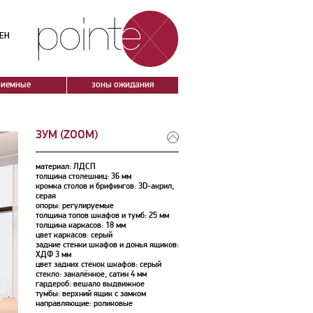
ЕН
риемные
зоны ожидания
ЗУМ (ZOOM)
материал: ЛДСП
толщина столешниц: 36 мм
кромка столов и брифингов: 3D-акрил,
серая
опоры: регулируемые
толщина топов шкафов и тумб: 25 мм
толщина каркасов: 18 мм
цвет каркасов: серый
задние стенки шкафов и донья ящиков:
ХДФ 3 мм
цвет задних стенок шкафов: серый
стекло: закалённое, сатин 4 мм
гардероб: вешало выдвижное
тумбы: верхний ящик с замком
направляющие: роликовые