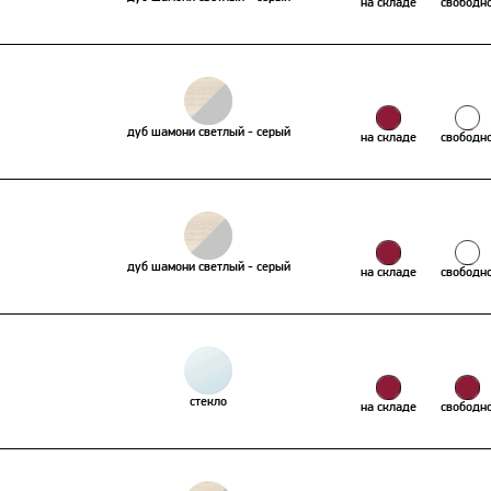
на складе
свободн
дуб шамони светлый - серый
на складе
свободн
дуб шамони светлый - серый
на складе
свободн
стекло
на складе
свободн