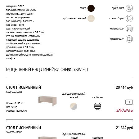
материал: ЛДСП
венге
прайс-лист
толщина столешниц: 25 мм
кромка: ПВХ 2 мм, серая
опоры: регулируемые
дуб шамони светлый
схемы сборки
толщина опор, фасадов и
каркасов: 18 мм
матрица цен
цвет каркасов: серый
задние стенки шкафов: ХДФ 3 мм
стекло: закалённое, сатин 4 мм
презентация
гардероб: вешало выдвижное
тумбы: верхний ящик с замком
донья ящиков: ХДФ 3 мм
направляющие: роликовые
декоративный молдинг на низких дверцах
шкафов
МОДЕЛЬНЫЙ РЯД ЛИНЕЙКИ СВИФТ (SWIFT)
СТОЛ ПИСЬМЕННЫЙ
20 414 руб
SWF27410002
дуб шамони светлый
- серый
свободно
Объем: 0.115 м³
Вес: 55 кг
Размер: 180x90x75
СТОЛ ПИСЬМЕННЫЙ
21 644 руб
SWF27411002
дуб шамони светлый
- серый
свободно