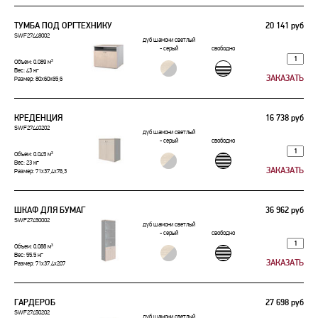
TУМБА ПОД ОРГТЕХНИКУ
20 141 руб
SWF27448002
дуб шамони светлый
- серый
свободно
Объем: 0.089 м³
Вес: 43 кг
Размер: 80x60x65,6
КРЕДЕНЦИЯ
16 738 руб
SWF27440202
дуб шамони светлый
- серый
свободно
Объем: 0.045 м³
Вес: 23 кг
Размер: 71x37,4x76,3
ШКАФ ДЛЯ БУМАГ
36 962 руб
SWF27450002
дуб шамони светлый
- серый
свободно
Объем: 0.088 м³
Вес: 55.5 кг
Размер: 71x37,4x207
ГАРДЕРОБ
27 698 руб
SWF27450202
дуб шамони светлый