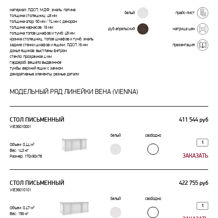
материал: ЛДСП, МДФ, эмаль, патина
белый
прайс-лист
толщина столешниц: 48 мм
толщина опор: 50 мм / 74 мм с декором
толщина каркасов: 16 мм
дуб апрельский
матрица цен
толщина топов шкафов и тумб: 48 мм
кромка столешниц, топов шкафов и тумб: эмаль
презентация
задние стенки шкафов и ящики: ЛДСП 16 мм
донья ящиков: выстланы фетром
стекло: прозрачное 4 мм
гардероб: вешало выдвижное
тумбы: верхний ящик с замком
декоративные элементы: резные детали
МОДЕЛЬНЫЙ РЯД ЛИНЕЙКИ ВЕНА (VIENNA)
СТОЛ ПИСЬМЕННЫЙ
411 544 руб
VIE36010001
белый
свободно
Объем: 0.44 м³
Вес: 143 кг
Размер: 170x90x78
СТОЛ ПИСЬМЕННЫЙ
422 755 руб
VIE36010101
белый
свободно
Объем: 0.47 м³
Вес: 156 кг