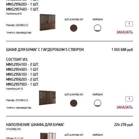
MNS2956203 - 1 ШТ.
MNS2957403 - 1 ШТ.
Композиция 9
дуб шоколад old
свободно
Размер: 220х55х212
*снята с производства
ШКАФ ДЛЯ БУМАГ С ГАРДЕРОБОМ 5 СТВОРОК
1 045 688 руб
СОСТОИТ ИЗ:
MNS2954103 - 2 ШТ.
MNS2954503 - 1 ШТ.
MNS2956103 - 1 ШТ.
MNS2956203 - 2 ШТ.
MNS2957503 - 1 ШТ.
Композиция 10
дуб шоколад old
свободно
Размер: 272х55х212
*снята с производства
НАПОЛНЕНИЕ ШКАФА ДЛЯ БУМАГ
224 278 руб
MNS2954103
дуб шоколад old
свободно
Объем: 0.441 м³