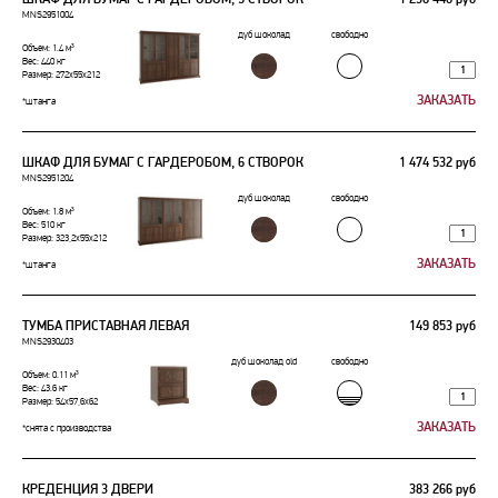
MNS2951004
дуб шоколад
свободно
Объем: 1.4 м³
Вес: 440 кг
Размер: 272x55x212
*штанга
ШКАФ ДЛЯ БУМАГ С ГАРДЕРОБОМ, 6 СТВОРОК
1 474 532 руб
MNS2951204
дуб шоколад
свободно
Объем: 1.8 м³
Вес: 510 кг
Размер: 323,2x55x212
*штанга
ТУМБА ПРИСТАВНАЯ ЛЕВАЯ
149 853 руб
MNS2930403
дуб шоколад old
свободно
Объем: 0.11 м³
Вес: 43.6 кг
Размер: 54x57,6x62
*снята с производства
КРЕДЕНЦИЯ 3 ДВЕРИ
383 266 руб