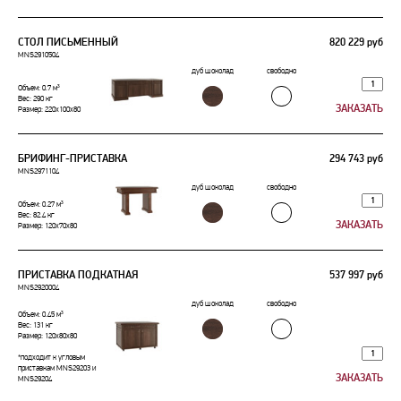
СТОЛ ПИСЬМЕННЫЙ
820 229 руб
MNS2910504
дуб шоколад
свободно
Объем: 0.7 м³
Вес: 290 кг
Размер: 220x100x80
БРИФИНГ-ПРИСТАВКА
294 743 руб
MNS2971104
дуб шоколад
свободно
Объем: 0.27 м³
Вес: 82.4 кг
Размер: 120x70x80
ПРИСТАВКА ПОДКАТНАЯ
537 997 руб
MNS2920004
дуб шоколад
свободно
Объем: 0.45 м³
Вес: 131 кг
Размер: 120x80x80
*подходит к угловым
приставкам MNS29203 и
MNS29204