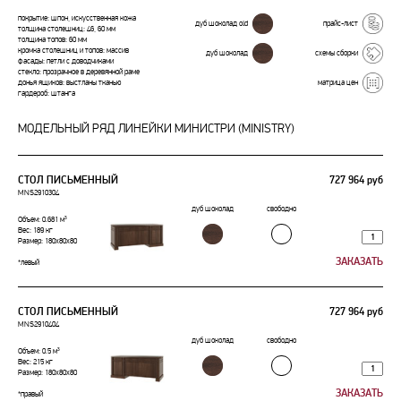
покрытие: шпон, искусственная кожа
дуб шоколад old
прайс-лист
толщина столешниц: 46, 60 мм
толщина топов: 60 мм
кромка столешниц и топов: массив
дуб шоколад
схемы сборки
фасады: петли с доводчиками
стекло: прозрачное в деревянной раме
матрица цен
донья ящиков: выстланы тканью
гардероб: штанга
МОДЕЛЬНЫЙ РЯД ЛИНЕЙКИ МИНИСТРИ (MINISTRY)
СТОЛ ПИСЬМЕННЫЙ
727 964 руб
MNS2910304
дуб шоколад
свободно
Объем: 0.681 м³
Вес: 189 кг
Размер: 180x80x80
*левый
СТОЛ ПИСЬМЕННЫЙ
727 964 руб
MNS2910404
дуб шоколад
свободно
Объем: 0.5 м³
Вес: 215 кг
Размер: 180x80x80
*правый