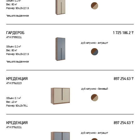
Объем: 0.2 м³
Вес: 80 кг
Размер: 90x45x221,6
*вешало выдвижное
ГАРДЕРОБ
1 725 186.2 ₸
ATW37950224
дуб капучино - антрацит
Объем: 0.2 м³
Вес: 80 кг
Размер: 90x45x221,6
*вешало выдвижное
КРЕДЕНЦИЯ
897 254.63 ₸
ATW37940223
дуб капучино - бежевый
Объем: 0.1 м³
Вес: 40 кг
Размер: 90x45x78,4
КРЕДЕНЦИЯ
897 254.63 ₸
ATW37940224
дуб капучино - антрацит