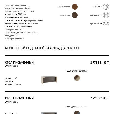
покрытие: шпон, эмаль
дуб капучино
прайс-лист
толщина столешниц: 34 мм
кромка столешниц: шпон, эмаль
кромка топов: ПВХ 1 мм
орех дижон
матрица цен
толщина каркасов: 16 мм
покрытие фасадов: двухстороннее, эмаль
презентация
задние стенки шкафов: ЛДСП 16 мм
фасады: петли с доводчиками
гардероб: вешало
направляющие: скрытого монтажа с
доводчиками
опоры: регулируемые
МОДЕЛЬНЫЙ РЯД ЛИНЕЙКИ АРТВУД (ARTWOOD)
СТОЛ ПИСЬМЕННЫЙ
2 778 381.85 ₸
ATW37910013
орех дижон - бежевый
Объем: 0.1 м³
Вес: 69 кг
Размер: 180x90x75
СТОЛ ПИСЬМЕННЫЙ
2 778 381.85 ₸
ATW37910014
орех дижон - антрацит