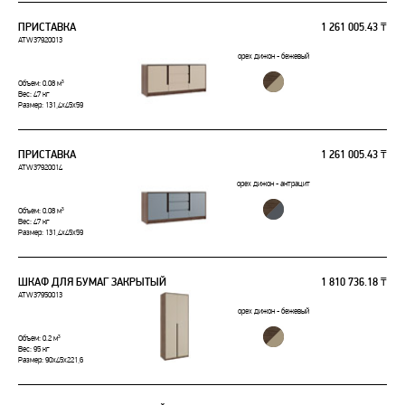
ПРИСТАВКА
1 261 005.43 ₸
ATW37920013
орех дижон - бежевый
Объем: 0.08 м³
Вес: 47 кг
Размер: 131,4x45x59
ПРИСТАВКА
1 261 005.43 ₸
ATW37920014
орех дижон - антрацит
Объем: 0.08 м³
Вес: 47 кг
Размер: 131,4x45x59
ШКАФ ДЛЯ БУМАГ ЗАКРЫТЫЙ
1 810 736.18 ₸
ATW37950013
орех дижон - бежевый
Объем: 0.2 м³
Вес: 95 кг
Размер: 90x45x221,6