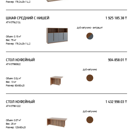
Размер: 176,2x45x114,2
ШКАФ СРЕДНИЙ С НИШЕЙ
1 925 185.38 ₸
ATW37942124
дуб капучино - антрацит
Объем: 0.15 м³
Вес: 75 кг
Размер: 176,2x45x114,2
СТОЛ КОФЕЙНЫЙ
904 858.01 ₸
ATW37960622
дуб капучино
Объем: 0.04 м³
Вес: 13 кг
Размер: 60x60x45
СТОЛ КОФЕЙНЫЙ
1 432 998.03 ₸
ATW37961222
дуб капучино
Объем: 0.07 м³
Вес: 25 кг
Размер: 120x60x45