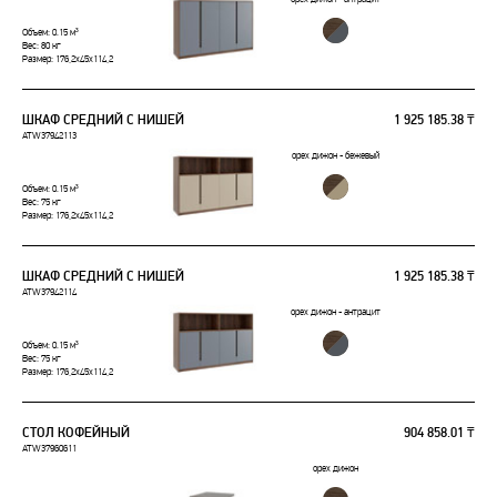
Объем: 0.15 м³
Вес: 80 кг
Размер: 176,2x45x114,2
ШКАФ СРЕДНИЙ С НИШЕЙ
1 925 185.38 ₸
ATW37942113
орех дижон - бежевый
Объем: 0.15 м³
Вес: 75 кг
Размер: 176,2x45x114,2
ШКАФ СРЕДНИЙ С НИШЕЙ
1 925 185.38 ₸
ATW37942114
орех дижон - антрацит
Объем: 0.15 м³
Вес: 75 кг
Размер: 176,2x45x114,2
СТОЛ КОФЕЙНЫЙ
904 858.01 ₸
ATW37960611
орех дижон