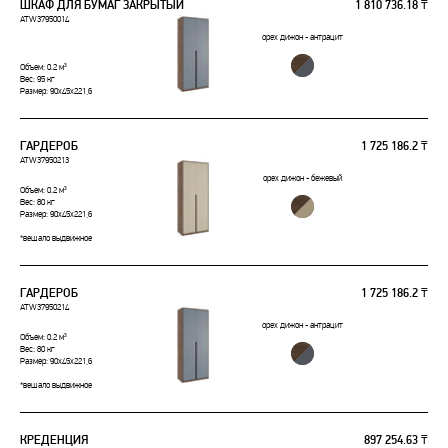
ШКАФ ДЛЯ БУМАГ ЗАКРЫТЫЙ
1 810 736.18 ₸
ATW37950014
орех дижон - антрацит
Объем: 0.2 м³
Вес: 95 кг
Размер: 90x45x221,6
ГАРДЕРОБ
1 725 186.2 ₸
ATW37950213
орех дижон - бежевый
Объем: 0.2 м³
Вес: 80 кг
Размер: 90x45x221,6
*вешало выдвижное
ГАРДЕРОБ
1 725 186.2 ₸
ATW37950214
орех дижон - антрацит
Объем: 0.2 м³
Вес: 80 кг
Размер: 90x45x221,6
*вешало выдвижное
КРЕДЕНЦИЯ
897 254.63 ₸