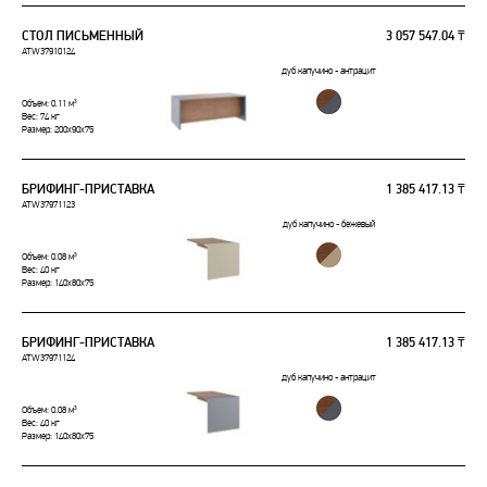
СТОЛ ПИСЬМЕННЫЙ
3 057 547.04 ₸
ATW37910124
дуб капучино - антрацит
Объем: 0.11 м³
Вес: 74 кг
Размер: 200x90x75
БРИФИНГ-ПРИСТАВКА
1 385 417.13 ₸
ATW37971123
дуб капучино - бежевый
Объем: 0.08 м³
Вес: 40 кг
Размер: 140x80x75
БРИФИНГ-ПРИСТАВКА
1 385 417.13 ₸
ATW37971124
дуб капучино - антрацит
Объем: 0.08 м³
Вес: 40 кг
Размер: 140x80x75