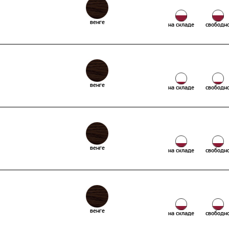
венге
на складе
свободн
венге
на складе
свободн
венге
на складе
свободн
венге
на складе
свободн