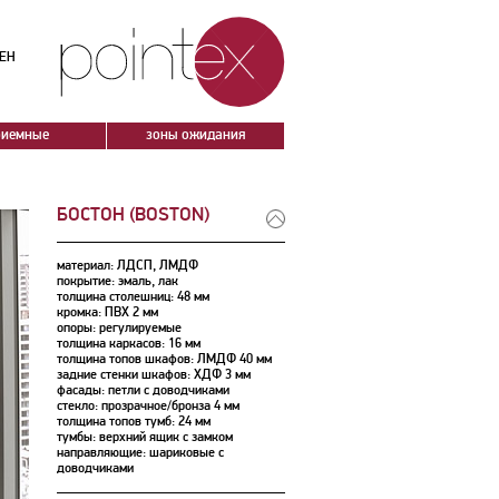
ЕН
риемные
зоны ожидания
БОСТОН (BOSTON)
материал: ЛДСП, ЛМДФ
покрытие: эмаль, лак
толщина столешниц: 48 мм
кромка: ПВХ 2 мм
опоры: регулируемые
толщина каркасов: 16 мм
толщина топов шкафов: ЛМДФ 40 мм
задние стенки шкафов: ХДФ 3 мм
фасады: петли с доводчиками
стекло: прозрачное/бронза 4 мм
толщина топов тумб: 24 мм
тумбы: верхний ящик с замком
направляющие: шариковые с
доводчиками