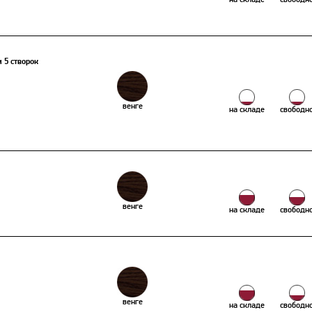
 5 створок
венге
на складе
свободн
венге
на складе
свободн
венге
на складе
свободн