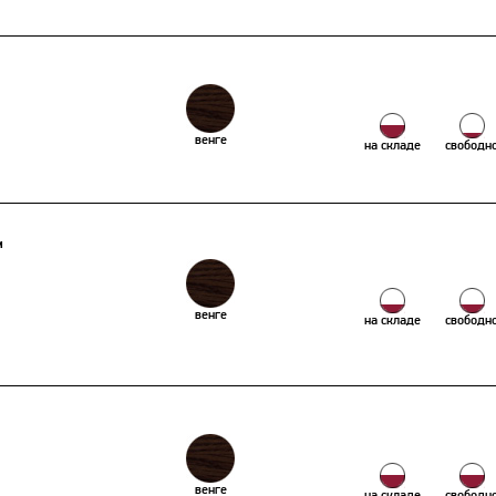
венге
на складе
свободн
м
венге
на складе
свободн
венге
на складе
свободн