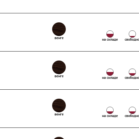
венге
на складе
свободн
венге
на складе
свободн
венге
на складе
свободн