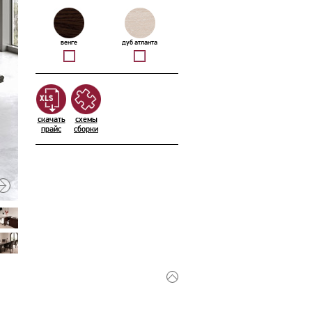
венге
дуб атланта
скачать
схемы
прайс
сборки