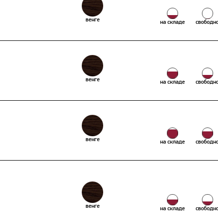
венге
на складе
свободн
венге
на складе
свободн
венге
на складе
свободн
венге
на складе
свободн