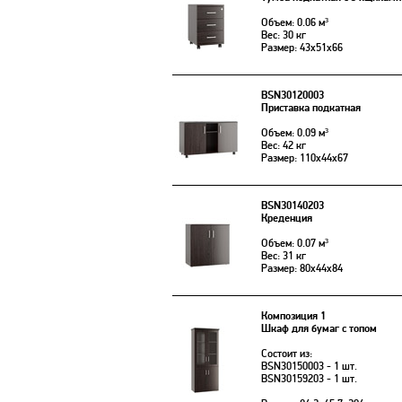
Объем: 0.06 м³
Вес: 30 кг
Размер: 43x51x66
BSN30120003
Приставка подкатная
Объем: 0.09 м³
Вес: 42 кг
Размер: 110x44x67
BSN30140203
Креденция
Объем: 0.07 м³
Вес: 31 кг
Размер: 80x44x84
Композиция 1
Шкаф для бумаг с топом
Состоит из:
BSN30150003 - 1 шт.
BSN30159203 - 1 шт.