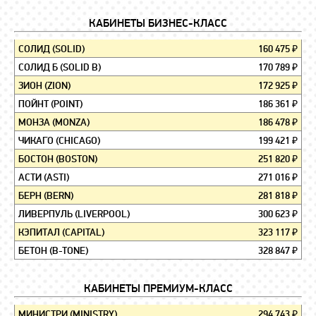
КАБИНЕТЫ БИЗНЕС-КЛАСС
СОЛИД (SOLID)
160 475 ₽
СОЛИД Б (SOLID B)
170 789 ₽
ЗИОН (ZION)
172 925 ₽
ПОЙНТ (POINT)
186 361 ₽
МОНЗА (MONZA)
186 478 ₽
ЧИКАГО (CHICAGO)
199 421 ₽
БОСТОН (BOSTON)
251 820 ₽
АСТИ (ASTI)
271 016 ₽
БЕРН (BERN)
281 818 ₽
ЛИВЕРПУЛЬ (LIVERPOOL)
300 623 ₽
КЭПИТАЛ (CAPITAL)
323 117 ₽
БЕТОН (B-TONE)
328 847 ₽
КАБИНЕТЫ ПРЕМИУМ-КЛАСС
МИНИСТРИ (MINISTRY)
294 743 ₽