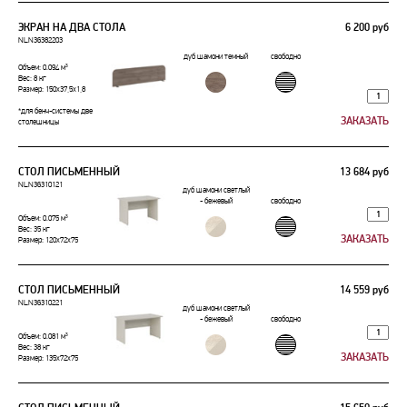
ЭКРАН НА ДВА СТОЛА
6 200 руб
NLN36382203
дуб шамони темный
свободно
Объем: 0.094 м³
Вес: 8 кг
Размер: 150x37,5x1,8
*для бенч-системы две
столешницы
СТОЛ ПИСЬМЕННЫЙ
13 684 руб
NLN36310121
дуб шамони светлый
- бежевый
свободно
Объем: 0.075 м³
Вес: 35 кг
Размер: 120x72x75
СТОЛ ПИСЬМЕННЫЙ
14 559 руб
NLN36310221
дуб шамони светлый
- бежевый
свободно
Объем: 0.081 м³
Вес: 38 кг
Размер: 135x72x75