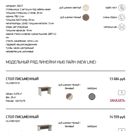
материал: ЛДСП
дуб шамони светлый
прайс-лист
столешница: 2 заглушки под кабель-канал
толщина столешниц и топов: 25 мм
кромка: ПВХ 2 мм
дуб шамони темный
схемы сборки
толщина ЛДСП-опор: 25 мм
металлоопоры: 40х60, толщина металла 1,5 мм
матрица цен
опоры: регулируемые
толщина каркасов: 18 мм
задние стенки шкафов и донья ящиков: ДВП 3,2
мм
стекло: закалённое, сатин 4 мм
гардероб: вешало выдвижное
тумбы: замок центральный
направляющие: роликовые
МОДЕЛЬНЫЙ РЯД ЛИНЕЙКИ НЬЮ ЛАЙН (NEW LINE)
СТОЛ ПИСЬМЕННЫЙ
13 684 руб
NLN36310131
дуб шамони темный -
бежевый
свободно
Объем: 0.075 м³
Вес: 35 кг
Размер: 120x72x75
СТОЛ ПИСЬМЕННЫЙ
14 559 руб
NLN36310231
дуб шамони темный -
бежевый
свободно