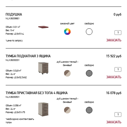
ПОДУШКА
0 руб
NLN36339901
заказной цвет
свободно
Объем: 0.01 м³
Вес: 5 кг
Размер: 40,6x51x4
*цена по запросу
ТУМБА ПОДКАТНАЯ 3 ЯЩИКА
15 922 руб
NLN36330331
дуб шамони темный -
бежевый
свободно
Объем: 0.049 м³
Вес: 24 кг
Размер: 40,6x52,5x62
ТУМБА ПРИСТАВНАЯ БЕЗ ТОПА 4 ЯЩИКА
16 078 руб
NLN36330531
дуб шамони темный -
бежевый
свободно
Объем: 0.056 м³
Вес: 24 кг
Размер: 40,6x51x75
*необходимо комплектовать
топом