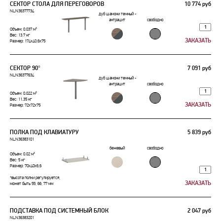
СЕКТОР СТОЛА ДЛЯ ПЕРЕГОВОРОВ
10 774 руб
NLN36377734
дуб шамони темный -
антрацит
свободно
Объем: 0.037 м³
Вес: 13.7 кг
Размер: 174x40,6x75
СЕКТОР 90°
7 091 руб
NLN36377634
дуб шамони темный -
антрацит
свободно
Объем: 0.022 м³
Вес: 11.35 кг
Размер: 72x72x75
ПОЛКА ПОД КЛАВИАТУРУ
5 839 руб
NLN36383101
бежевый
свободно
Объем: 0.02 м³
Вес: 5 кг
Размер: 70x40x6,6
*высота полки регулируется,
может быть 55, 66, 77 мм
ПОДСТАВКА ПОД СИСТЕМНЫЙ БЛОК
2 047 руб
NLN36383201