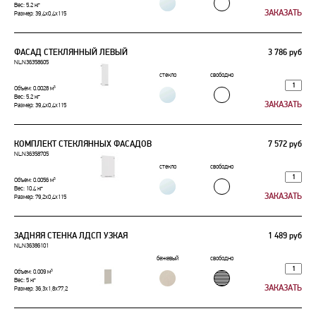
Вес: 5.2 кг
Размер: 39,4x0,4x115
ФАСАД СТЕКЛЯННЫЙ ЛЕВЫЙ
3 786 руб
NLN36358605
стекло
свободно
Объем: 0.0028 м³
Вес: 5.2 кг
Размер: 39,4x0,4x115
КОМПЛЕКТ СТЕКЛЯННЫХ ФАСАДОВ
7 572 руб
NLN36358705
стекло
свободно
Объем: 0.0056 м³
Вес: 10.4 кг
Размер: 79,2x0,4x115
ЗАДНЯЯ СТЕНКА ЛДСП УЗКАЯ
1 489 руб
NLN36386101
бежевый
свободно
Объем: 0.009 м³
Вес: 5 кг
Размер: 36,3x1,8x77,2