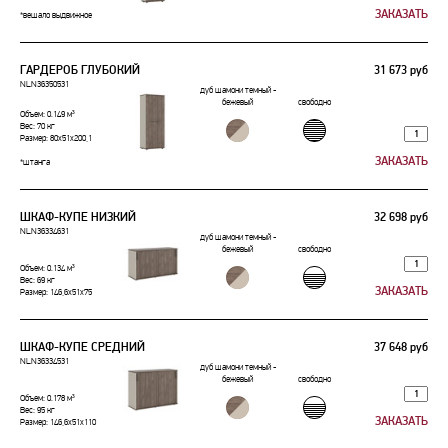
*вешало выдвижное
ГАРДЕРОБ ГЛУБОКИЙ
31 673 руб
NLN36350531
дуб шамони темный -
бежевый
свободно
Объем: 0.149 м³
Вес: 70 кг
Размер: 80x51x200,1
*штанга
ШКАФ-КУПЕ НИЗКИЙ
32 698 руб
NLN36334631
дуб шамони темный -
бежевый
свободно
Объем: 0.134 м³
Вес: 69 кг
Размер: 146,6x51x75
ШКАФ-КУПЕ СРЕДНИЙ
37 648 руб
NLN36334531
дуб шамони темный -
бежевый
свободно
Объем: 0.178 м³
Вес: 95 кг
Размер: 146,6x51x110