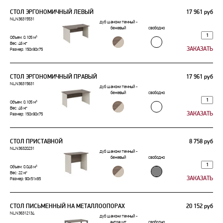
СТОЛ ЭРГОНОМИЧНЫЙ ЛЕВЫЙ
17 961 руб
NLN36315531
дуб шамони темный -
бежевый
свободно
Объем: 0.105 м³
Вес: 46 кг
Размер: 150x90x75
СТОЛ ЭРГОНОМИЧНЫЙ ПРАВЫЙ
17 961 руб
NLN36315631
дуб шамони темный -
бежевый
свободно
Объем: 0.105 м³
Вес: 46 кг
Размер: 150x90x75
СТОЛ ПРИСТАВНОЙ
8 758 руб
NLN36320231
дуб шамони темный -
бежевый
свободно
Объем: 0.046 м³
Вес: 22 кг
Размер: 90x51x65
СТОЛ ПИСЬМЕННЫЙ НА МЕТАЛЛООПОРАХ
20 152 руб
NLN36312134
дуб шамони темный -
антрацит
свободно