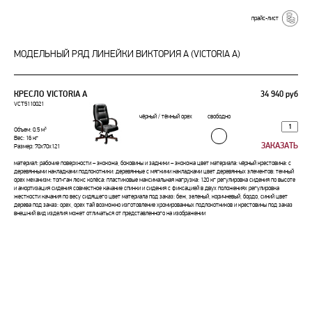
прайс-лист
МОДЕЛЬНЫЙ РЯД ЛИНЕЙКИ ВИКТОРИЯ А (VICTORIA A)
КРЕСЛО VICTORIA A
34 940 руб
VCT5110021
чёрный / тёмный орех
свободно
Объем: 0.5 м³
Вес: 16 кг
Размер: 70x70x121
материал: рабочие поверхности – экокожа, боковины и задники – экокожа цвет материала: чёрный крестовина: с
деревянными накладками подлокотники: деревянные с мягкими накладками цвет деревянных элементов: темный
орех механизм: топ-ган люкс колёса: пластиковые максимальная нагрузка: 120 кг регулировка сидения по высоте
и амортизация сидения совместное качание спинки и сидения с фиксацией в двух положениях регулировка
жесткости качания по весу сидящего цвет материала под заказ: беж, зеленый, коричневый, бордо, синий цвет
дерева под заказ: орех, орех тай возможно изготовление хромированных подлокотников и крестовины под заказ
внешний вид изделия может отличаться от представленного на изображении