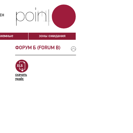
ЕН
риемные
зоны ожидания
ФОРУМ Б (FORUM B)
скачать
прайс