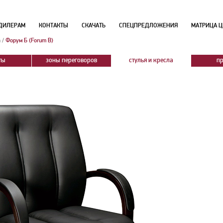
ДИЛЕРАМ
КОНТАКТЫ
СКАЧАТЬ
СПЕЦПРЕДЛОЖЕНИЯ
МАТРИЦА Ц
а
/
Форум Б (Forum B)
ты
зоны переговоров
стулья и кресла
п