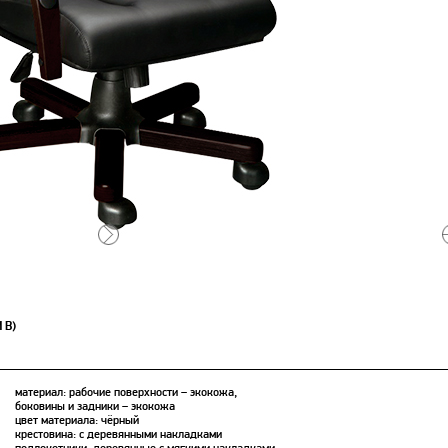
 B)
материал: рабочие поверхности – экокожа,
боковины и задники – экокожа
цвет материала: чёрный
крестовина: с деревянными накладками