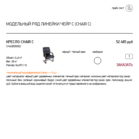
прайс-лист
МОДЕЛЬНЫЙ РЯД ЛИНЕЙКИ ЧЕЙР С (CHAIR C)
КРЕСЛО CHAIR C
52 485 руб
CHA26530002
чёрный / тёмный орех
свободно
Объем: 0.43 м³
Вес: 28 кг
Размер: 64x67x110
*минимальный единовременный заказ — 5 шт.
цвет материала: чёрный цвет деревянных элементов: темный орех материал: экокожа цвет материала под заказ:
песочный, беж, зеленый, коричневый, бордо, синий цвет деревянных элементов под заказ: орех, палисандр, вишня,
дуб, бубинга внешний вид изделия может отличаться от представленного на изображении.