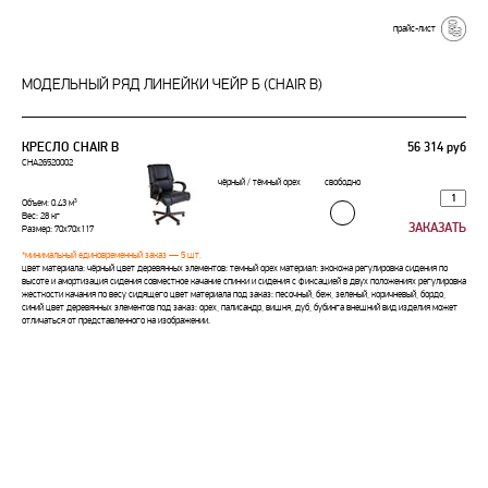
прайс-лист
МОДЕЛЬНЫЙ РЯД ЛИНЕЙКИ ЧЕЙР Б (CHAIR B)
КРЕСЛО CHAIR B
56 314 руб
CHA26520002
чёрный / тёмный орех
свободно
Объем: 0.43 м³
Вес: 28 кг
Размер: 70x70x117
*минимальный единовременный заказ — 5 шт.
цвет материала: чёрный цвет деревянных элементов: темный орех материал: экокожа регулировка сидения по
высоте и амортизация сидения совместное качание спинки и сидения с фиксацией в двух положениях регулировка
жесткости качания по весу сидящего цвет материала под заказ: песочный, беж, зеленый, коричневый, бордо,
синий цвет деревянных элементов под заказ: орех, палисандр, вишня, дуб, бубинга внешний вид изделия может
отличаться от представленного на изображении.