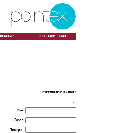
риемные
зоны ожидания
комментарии к заказу
Имя:
Город:
Телефон: