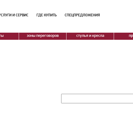
УСЛУГИ И СЕРВИС
ГДЕ КУПИТЬ
СПЕЦПРЕДЛОЖЕНИЯ
ты
зоны переговоров
стулья и кресла
п